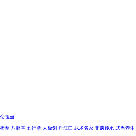
命担当
拳 八卦掌 五行拳 太极剑 丹江口 武术名家 非遗传承 武当养生