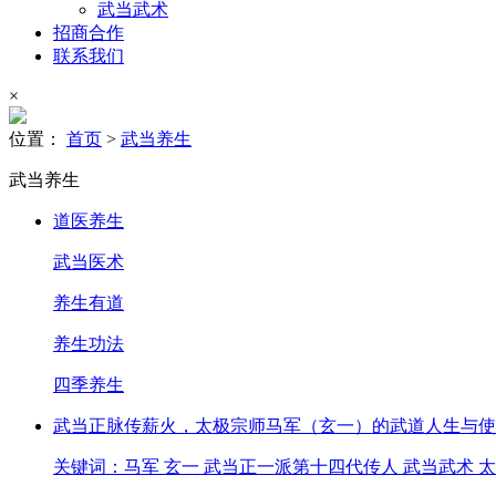
武当武术
招商合作
联系我们
×
位置：
首页
>
武当养生
武当养生
道医养生
武当医术
养生有道
养生功法
四季养生
武当正脉传薪火，太极宗师马军（玄一）的武道人生与使
关键词：马军 玄一 武当正一派第十四代传人 武当武术 太极