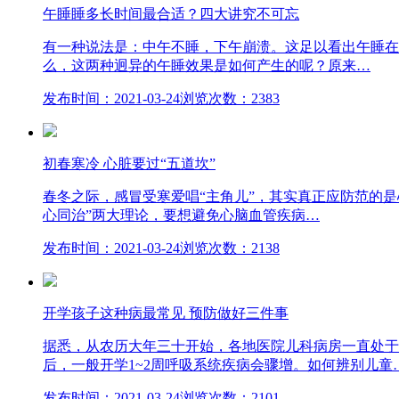
午睡睡多长时间最合适？四大讲究不可忘
有一种说法是：中午不睡，下午崩溃。这足以看出午睡在
么，这两种迥异的午睡效果是如何产生的呢？原来…
发布时间：2021-03-24
浏览次数：2383
初春寒冷 心脏要过“五道坎”
春冬之际，感冒受寒爱唱“主角儿”，其实真正应防范的是
心同治”两大理论，要想避免心脑血管疾病…
发布时间：2021-03-24
浏览次数：2138
开学孩子这种病最常见 预防做好三件事
据悉，从农历大年三十开始，各地医院儿科病房一直处于
后，一般开学1~2周呼吸系统疾病会骤增。如何辨别儿童
发布时间：2021-03-24
浏览次数：2101