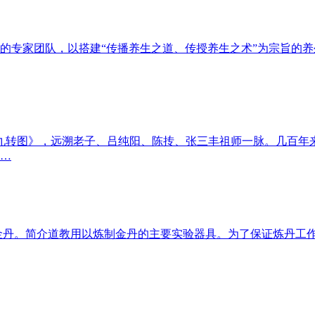
的专家团队，以搭建“传播养生之道、传授养生之术”为宗旨的
九转图》，远溯老子、吕纯阳、陈抟、张三丰祖师一脉。几百年
…
金丹。简介道教用以炼制金丹的主要实验器具。为了保证炼丹工