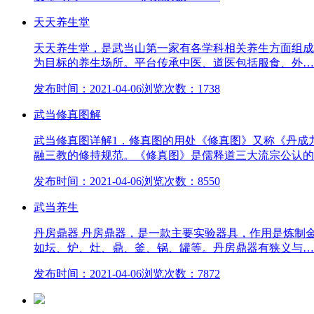
天天养生堂
天天养生堂，是武当山第一家有各学科相关养生方面组成
为目标的养生场所。平台传承中医、道医包括服食、外…
发布时间：2021-04-06
浏览次数：1738
武当修真图解
武当修真图详解1．修真图的用处《修真图》又称《丹成
融三教的修持规范。《修真图》是儒释道三大流宗公认的
发布时间：2021-04-06
浏览次数：8550
武当养生
丹房鼎器 丹房鼎器，是一款主要实验器具，作用是炼制
如坛、炉、灶、鼎、釜、锅、罐等。丹房鼎器有狭义与…
发布时间：2021-04-06
浏览次数：7872