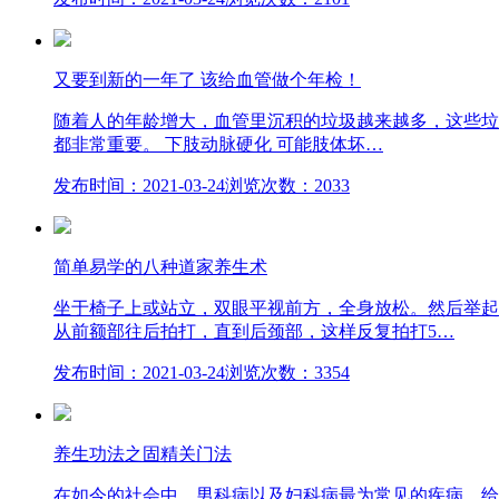
又要到新的一年了 该给血管做个年检！
随着人的年龄增大，血管里沉积的垃圾越来越多，这些垃
都非常重要。 下肢动脉硬化 可能肢体坏…
发布时间：2021-03-24
浏览次数：2033
简单易学的八种道家养生术
坐于椅子上或站立，双眼平视前方，全身放松。然后举起
从前额部往后拍打，直到后颈部，这样反复拍打5…
发布时间：2021-03-24
浏览次数：3354
养生功法之固精关门法
在如今的社会中，男科病以及妇科病最为常见的疾病，给