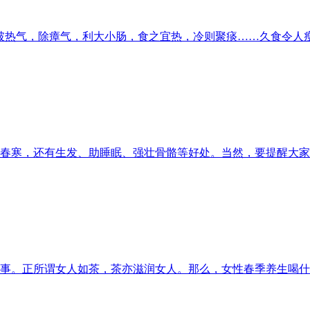
破热气，除瘴气，利大小肠，食之宜热，冷则聚痰……久食令人
春寒，还有生发、助睡眠、强壮骨骼等好处。当然，要提醒大家
事。正所谓女人如茶，茶亦滋润女人。那么，女性春季养生喝什