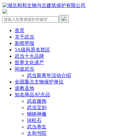
首页
关于武当
新闻早报
5A级风景名胜区
武当十大品牌
世界文化遗产
间道武当
武当新青年活动介绍
全国重点文物保护单位
道教圣地
知名商品/纪念品
武农服饰
武当宝剑
铜铸神像
绿松石
武当养生
太和书院