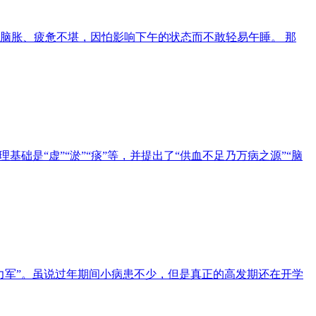
脑胀、疲惫不堪，因怕影响下午的状态而不敢轻易午睡。 那
是“虚”“淤”“痰”等，并提出了“供血不足乃万病之源”“脑
力军”。虽说过年期间小病患不少，但是真正的高发期还在开学