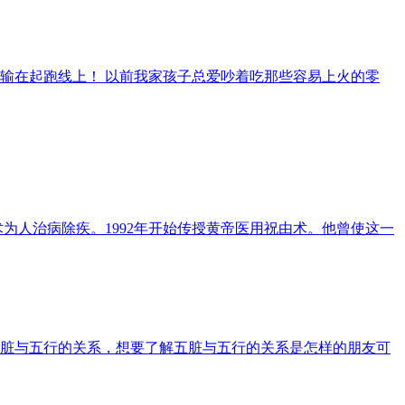
输在起跑线上！ 以前我家孩子总爱吵着吃那些容易上火的零
术为人治病除疾。1992年开始传授黄帝医用祝由术。他曾使这一
脏与五行的关系，想要了解五脏与五行的关系是怎样的朋友可