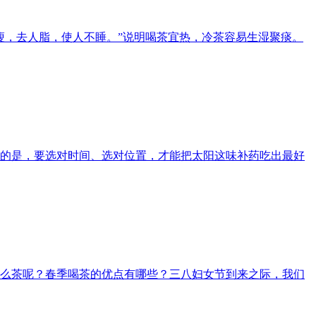
瘦，去人脂，使人不睡。”说明喝茶宜热，冷茶容易生湿聚痰。
的是，要选对时间、选对位置，才能把太阳这味补药吃出最好
么茶呢？春季喝茶的优点有哪些？三八妇女节到来之际，我们