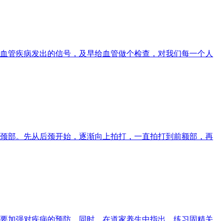
血管疾病发出的信号，及早给血管做个检查，对我们每一个人
颈部。先从后颈开始，逐渐向上拍打，一直拍打到前额部，再
要加强对疾病的预防。同时，在道家养生中指出，练习固精关