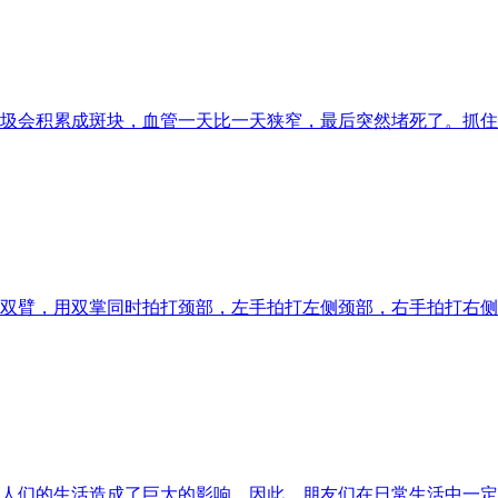
圾会积累成斑块，血管一天比一天狭窄，最后突然堵死了。抓住
双臂，用双掌同时拍打颈部，左手拍打左侧颈部，右手拍打右侧
人们的生活造成了巨大的影响。因此，朋友们在日常生活中一定