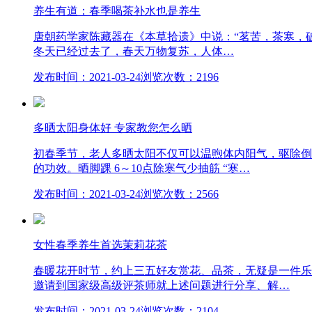
养生有道：春季喝茶补水也是养生
唐朝药学家陈藏器在《本草拾遗》中说：“茗苦，茶寒，
冬天已经过去了，春天万物复苏，人体…
发布时间：2021-03-24
浏览次数：2196
多晒太阳身体好 专家教您怎么晒
初春季节，老人多晒太阳不仅可以温煦体内阳气，驱除倒
的功效。晒脚踝 6～10点除寒气少抽筋 “寒…
发布时间：2021-03-24
浏览次数：2566
女性春季养生首选茉莉花茶
春暖花开时节，约上三五好友赏花、品茶，无疑是一件乐
邀请到国家级高级评茶师就上述问题进行分享、解…
发布时间：2021-03-24
浏览次数：2104