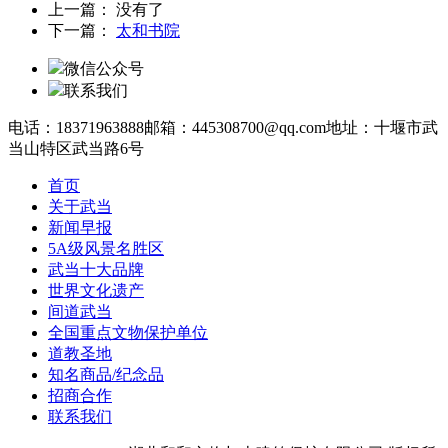
上一篇： 没有了
下一篇：
太和书院
微信公众号
联系我们
电话：18371963888
邮箱：445308700@qq.com
地址：十堰市武
当山特区武当路6号
首页
关于武当
新闻早报
5A级风景名胜区
武当十大品牌
世界文化遗产
间道武当
全国重点文物保护单位
道教圣地
知名商品/纪念品
招商合作
联系我们