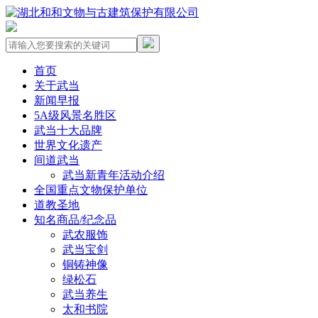
首页
关于武当
新闻早报
5A级风景名胜区
武当十大品牌
世界文化遗产
间道武当
武当新青年活动介绍
全国重点文物保护单位
道教圣地
知名商品/纪念品
武农服饰
武当宝剑
铜铸神像
绿松石
武当养生
太和书院