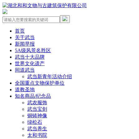
首页
关于武当
新闻早报
5A级风景名胜区
武当十大品牌
世界文化遗产
间道武当
武当新青年活动介绍
全国重点文物保护单位
道教圣地
知名商品/纪念品
武农服饰
武当宝剑
铜铸神像
绿松石
武当养生
太和书院