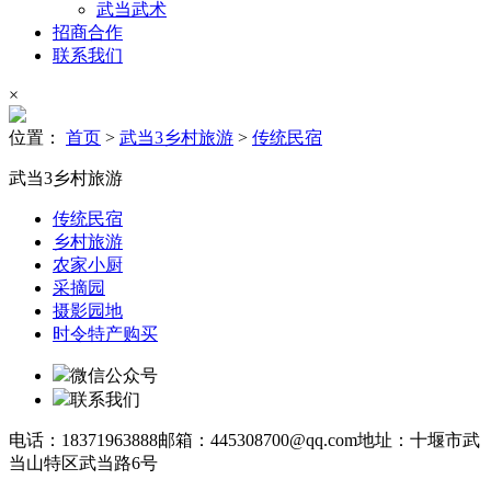
武当武术
招商合作
联系我们
×
位置：
首页
>
武当3乡村旅游
>
传统民宿
武当3乡村旅游
传统民宿
乡村旅游
农家小厨
采摘园
摄影园地
时令特产购买
微信公众号
联系我们
电话：18371963888
邮箱：445308700@qq.com
地址：十堰市武
当山特区武当路6号