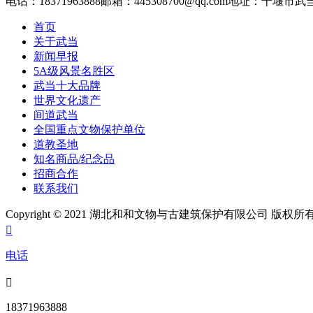
电话：18371963888
邮箱：445308700@qq.com
地址：十堰市武
首页
关于武当
新闻早报
5A级风景名胜区
武当十大品牌
世界文化遗产
间道武当
全国重点文物保护单位
道教圣地
知名商品/纪念品
招商合作
联系我们
Copyright © 2021 湖北和和文物与古建筑保护有限公司 版权所

电话

18371963888