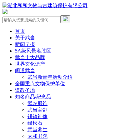
首页
关于武当
新闻早报
5A级风景名胜区
武当十大品牌
世界文化遗产
间道武当
武当新青年活动介绍
全国重点文物保护单位
道教圣地
知名商品/纪念品
武农服饰
武当宝剑
铜铸神像
绿松石
武当养生
太和书院