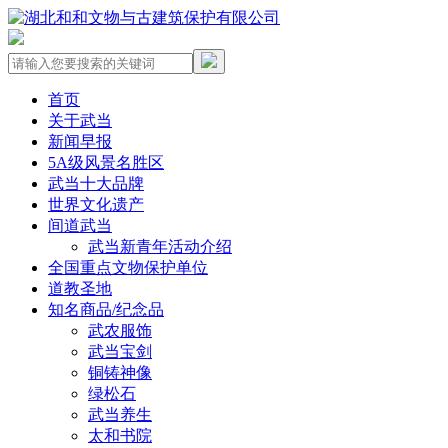
首页
关于武当
新闻早报
5A级风景名胜区
武当十大品牌
世界文化遗产
间道武当
武当新青年活动介绍
全国重点文物保护单位
道教圣地
知名商品/纪念品
武农服饰
武当宝剑
铜铸神像
绿松石
武当养生
太和书院