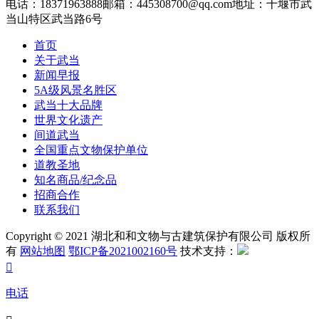
电话：18371963888
邮箱：445308700@qq.com
地址：十堰市武
当山特区武当路6号
首页
关于武当
新闻早报
5A级风景名胜区
武当十大品牌
世界文化遗产
间道武当
全国重点文物保护单位
道教圣地
知名商品/纪念品
招商合作
联系我们
Copyright © 2021 湖北和和文物与古建筑保护有限公司 版权所
有
网站地图
鄂ICP备2021002160号
技术支持：

电话