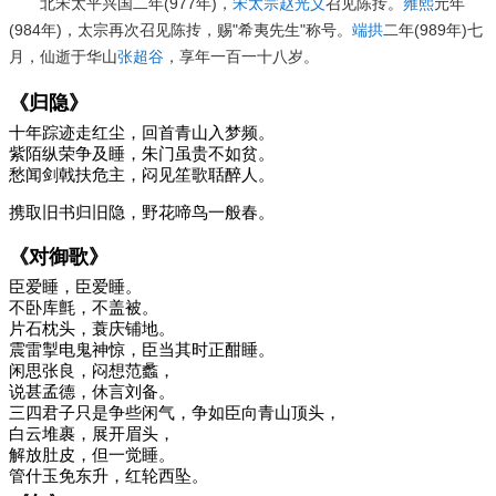
北宋太平兴国二年(977年)，
宋太宗
赵光义
召见陈抟。
雍熙
元年
(984年)，太宗再次召见陈抟，赐"希夷先生"称号。
端拱
二年(989年)七
月，仙逝于华山
张超谷
，享年一百一十八岁。
《归隐》
十年踪迹走红尘，回首青山入梦频。
紫陌纵荣争及睡，朱门虽贵不如贫。
愁闻剑戟扶危主，闷见笙歌聒醉人。
携取旧书归旧隐，野花啼鸟一般春。
《对御歌》
臣爱睡，臣爱睡。
不卧库氈，不盖被。
片石枕头，蓑庆铺地。
震雷掣电鬼神惊，臣当其时正酣睡。
闲思张良，闷想范蠡，
说甚孟德，休言刘备。
三四君子只是争些闲气，争如臣向青山顶头，
白云堆裹，展开眉头，
解放肚皮，但一觉睡。
管什玉免东升，红轮西坠。