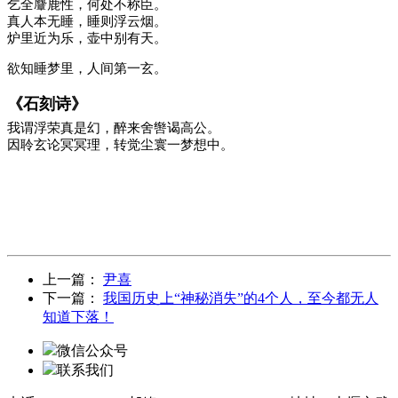
乞全麞鹿性，何处不称臣。
真人本无睡，睡则浮云烟。
炉里近为乐，壶中别有天。
欲知睡梦里，人间第一玄。
《石刻诗》
我谓浮荣真是幻，醉来舍辔谒高公。
因聆玄论冥冥理，转觉尘寰一梦想中。
上一篇：
尹喜
下一篇：
我国历史上“神秘消失”的4个人，至今都无人
知道下落！
微信公众号
联系我们