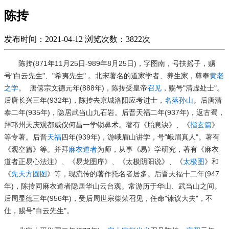
陈抟
发布时间：2021-04-12
浏览次数：3822次
陈抟(871年11月25日-989年8月25日)，字图南，号扶摇子，赐
号"白云先生"、"希夷先生" 。北宋著名的道家学者、养生家，尊奉
黄老
之学
。
唐僖宗文德元年(888年)，陈抟受皇帝
召见
，赐号"清虚处士"。
后唐长兴三年(932年)，陈抟去京城洛阳应考进士，
名落孙山
。后唐清
泰二年(935年)，隐居武当山九石岩。
后晋天福二年(937年)，返古蜀，
拜邛州天庆观都威仪何昌一学锁鼻术。著有《胎息诀》、《
指玄篇
》
等专著。后晋
天福
四年(939年)，游峨眉山讲学，号"峨眉真人"。著有
《观空篇》等。并拜
麻衣道者
为师，从事《易》学研究，著有《麻衣
道者正易心法注》、《易龙图序》、《太极阴阳说》、《
太极图
》和
《
先天方圆图
》等，现流传的著作托名者居多。后晋天福十二年(947
年)，陈抟同麻衣道者隐居华山云台观。常游历于华山、武当山之间。
后周显德三年(956年)，受后周世宗柴荣召见，任命"谏议大夫"，不
仕，赐号"白云先生"。