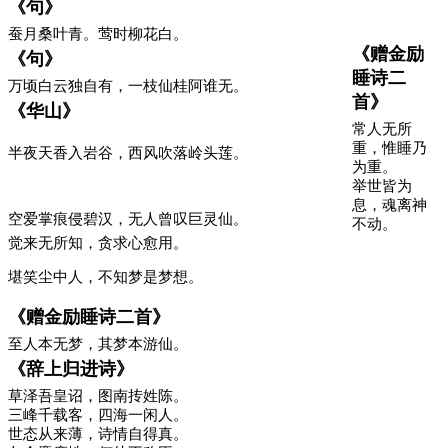
《句》
蚕月桑叶青。莺时柳花白。
《赠金励
《句》
睡诗二
万顷白云独自有，一枝仙桂阿谁无。
首》
《华山》
常人无所
重，惟睡乃
半夜天香入岩谷，西风吹落岭头莲。
为重。
举世皆为
息，魂离神
空爱掌痕侵碧汉，无人曾叹巨灵仙。
不动。
觉来无所知，贪求心愈用。
堪笑尘中人，不知梦是梦想。
《赠金励睡诗二首》
至人本无梦，其梦本游仙。
《辞上归进诗》
草泽吾皇诏，图南抟姓陈。
三峰千载客，四海一闲人。
世态从来薄，诗情自得真。