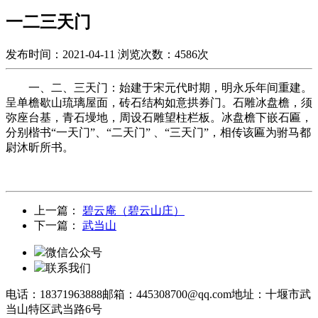
一二三天门
发布时间：2021-04-11
浏览次数：4586次
一、二、三天门：始建于宋元代时期，明永乐年间重建。
呈单檐歇山琉璃屋面，砖石结构如意拱券门。石雕冰盘檐，须
弥座台基，青石墁地，周设石雕望柱栏板。冰盘檐下嵌石匾，
分别楷书“一天门”、“二天门”
、“三天门”，相传该匾为驸马都
尉沐昕所书。
上一篇：
碧云庵（碧云山庄）
下一篇：
武当山
微信公众号
联系我们
电话：18371963888
邮箱：445308700@qq.com
地址：十堰市武
当山特区武当路6号