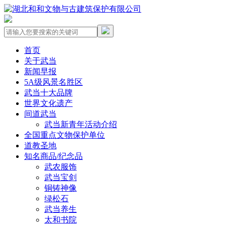
首页
关于武当
新闻早报
5A级风景名胜区
武当十大品牌
世界文化遗产
间道武当
武当新青年活动介绍
全国重点文物保护单位
道教圣地
知名商品/纪念品
武农服饰
武当宝剑
铜铸神像
绿松石
武当养生
太和书院